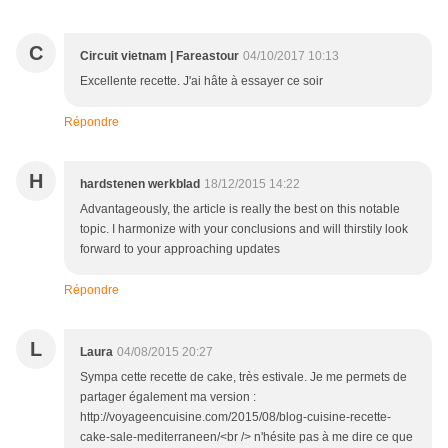
C
Circuit vietnam | Fareastour
04/10/2017 10:13
Excellente recette. J'ai hâte à essayer ce soir
Répondre
H
hardstenen werkblad
18/12/2015 14:22
Advantageously, the article is really the best on this notable
topic. I harmonize with your conclusions and will thirstily look
forward to your approaching updates
Répondre
L
Laura
04/08/2015 20:27
Sympa cette recette de cake, très estivale. Je me permets de
partager également ma version :
http://voyageencuisine.com/2015/08/blog-cuisine-recette-
cake-sale-mediterraneen/<br /> n'hésite pas à me dire ce que