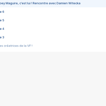
bey Maguire, c'est lui ! Rencontre avec Damien Witecka
e 6
e 5
e 4
e 3
s créatrices de la VF !
e 2
e 1
e Mektoub My Love arrive enfin ! Rencontre avec Shaïn Boumedine et Sal
i : après Toni en famille
elle réalise le bouleversant Dites lui que je l'aime
ais ! Rencontre autour de Vie privée de Rebecca Zlotowski
 de Marguerite, Grave... Rencontre avec Ella Rumpf