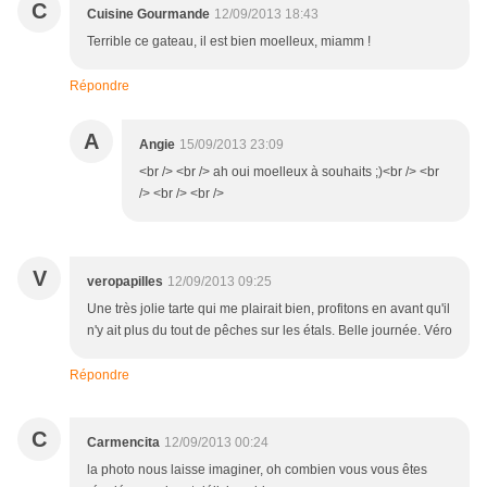
C
Cuisine Gourmande
12/09/2013 18:43
Terrible ce gateau, il est bien moelleux, miamm !
Répondre
A
Angie
15/09/2013 23:09
<br /> <br /> ah oui moelleux à souhaits ;)<br /> <br
/> <br /> <br />
V
veropapilles
12/09/2013 09:25
Une très jolie tarte qui me plairait bien, profitons en avant qu'il
n'y ait plus du tout de pêches sur les étals. Belle journée. Véro
Répondre
C
Carmencita
12/09/2013 00:24
la photo nous laisse imaginer, oh combien vous vous êtes