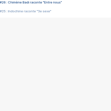
#26 : Chimène Badi raconte "Entre nous"
#25 : Indochine raconte "3e sexe"
#24 : Zaho raconte "C'est chelou"
#23 : Patrick Bruel raconte "Au café des délices"
#22 : Kyo raconte "Le chemin"
#21 : Nolwenn Leroy raconte "Cassé"
#20 : Patrick Hernandez raconte "Born to be alive"
#19 : Lorie raconte "Près de moi"
#18 : Michael Jones raconte "A nos actes manqués" (avec Jean-Jacque
#17 : Khaled raconte "Aïcha"
#16 : Corneille raconte "Parce qu'on vient de loin"
#15 : Indochine raconte "L'aventurier"
14 : Lorie raconte "Sur un air latino"