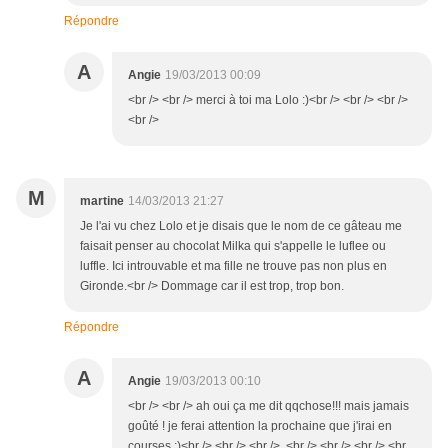
Répondre
A
Angie
19/03/2013 00:09
<br /> <br /> merci à toi ma Lolo :)<br /> <br /> <br />
<br />
M
martine
14/03/2013 21:27
Je l'ai vu chez Lolo et je disais que le nom de ce gâteau me
faisait penser au chocolat Milka qui s'appelle le luflee ou
luffle. Ici introuvable et ma fille ne trouve pas non plus en
Gironde.<br /> Dommage car il est trop, trop bon.
Répondre
A
Angie
19/03/2013 00:10
<br /> <br /> ah oui ça me dit qqchose!!! mais jamais
goûté ! je ferai attention la prochaine que j'irai en
courses ;)<br /> <br /> <br /> <br /> <br /> <br /> <br