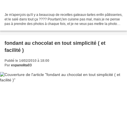
Je m'aperçois qu'il y a beaucoup de recettes gateaux-tartes enfin pâtisseries,
et le salé dans tout ça ???? Pourtant j'en cuisine pas mal, mais je ne pense
pas à prendre des photos à chaque fois, et je ne veux pas mettre la photo
d'un plat ne m'appartenant...
fondant au chocolat en tout simplicité ( et
facilité )
Publié le 14/02/2010 à 18:00
Par
espanolita03