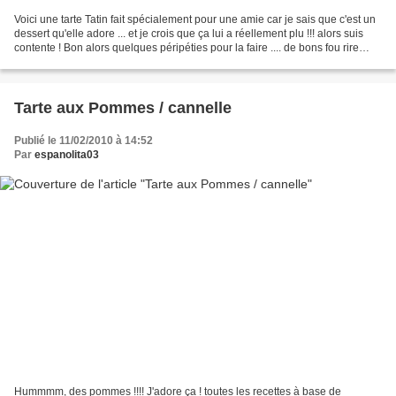
Voici une tarte Tatin fait spécialement pour une amie car je sais que c'est un
dessert qu'elle adore ... et je crois que ça lui a réellement plu !!! alors suis
contente ! Bon alors quelques péripéties pour la faire .... de bons fou rire
avec chéri quand...
Tarte aux Pommes / cannelle
Publié le 11/02/2010 à 14:52
Par
espanolita03
Hummmm, des pommes !!!! J'adore ça ! toutes les recettes à base de