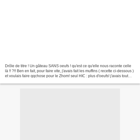
Drôle de titre ! Un gâteau SANS oeufs ! qu'est ce qu'elle nous raconte celle
là !! ?!! Ben en fait, pour faire vite, j'avais fait les muffins ( recette ci-dessous )
et voulais faire qqchose pour le Zhom! seul HIC : plus d'oeufs! j'avais tout
utilisé !...