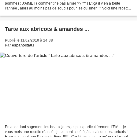
pommes : J'AIME ! ( comment ne pas aimer ?? ^^ ) Et ça il y en a toute
l'année , alors au moins pas de soucis pour les cuisiner ^^ Voici une recette
de tarte aux pommes / cannelle ( E.X.C.E.L.L.E.N.T...
Tarte aux abricots & amandes ...
Publié le 11/02/2010 à 14:38
Par
espanolita03
En attendant sagement les beaux jours, et plus particulièrement l'Eté ... je
vous mets une recette réalisée justement cet été, à la saison des abricots !!!
Hum vivement que l'on y soit, tiens !!!!!!!! Car là, autant dire qu'on se les gèle