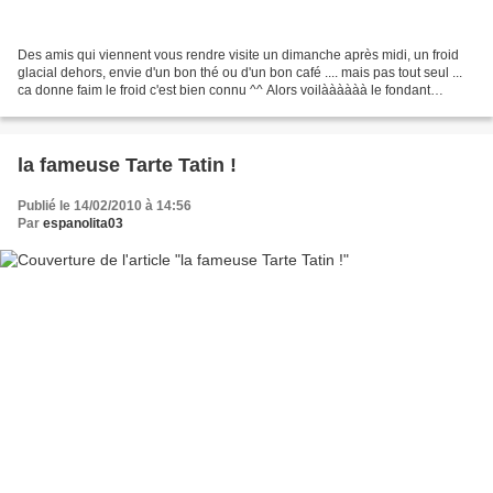
Des amis qui viennent vous rendre visite un dimanche après midi, un froid
glacial dehors, envie d'un bon thé ou d'un bon café .... mais pas tout seul ...
ca donne faim le froid c'est bien connu ^^ Alors voilàààààà le fondant
chocolat qui tombe à pic !...
la fameuse Tarte Tatin !
Publié le 14/02/2010 à 14:56
Par
espanolita03