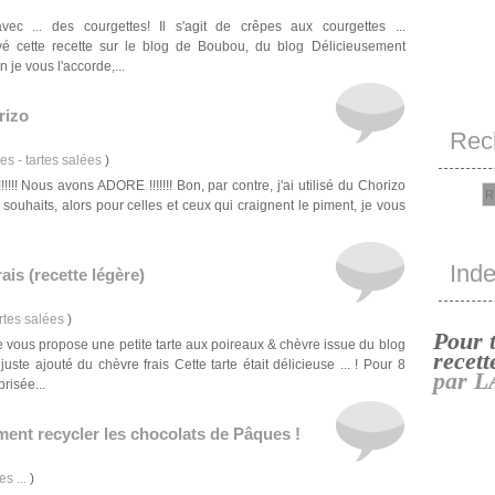
vec ... des courgettes! Il s'agit de crêpes aux courgettes ...
ouvé cette recette sur le blog de Boubou, du blog Délicieusement
n je vous l'accorde,...
rizo
Rec
es - tartes salées
)
!!!!!!! Nous avons ADORE !!!!!!! Bon, par contre, j'ai utilisé du Chorizo
à souhaits, alors pour celles et ceux qui craignent le piment, je vous
Ind
ais (recette légère)
rtes salées
)
Pour 
e vous propose une petite tarte aux poireaux & chèvre issue du blog
recett
te ajouté du chèvre frais Cette tarte était délicieuse ... ! Pour 8
par L
risée...
ent recycler les chocolats de Pâques !
s ...
)