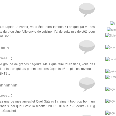
lat rapido ? Parfait, vous êtes bien tombés ! Lorsque j'ai vu ces
du blog Une folle envie de cuisiner, j'ai de suite mis de côté pour
aison !...
tatin
rées ...
)
notre groupe de grands nageurs! Mais que faire ?! Ah tiens, voilà des
 leur fais un gâteau pommes/poires façon tatin! Le plat est revenu ....
ENTS...
hhhhhhhh!
rées ...
)
z une de mes amies! et Quel Gâteau ! vraiment trop trop bon ! un
enfin super quoi ! Voici la recette : INGREDIENTS : - 3 oeufs - 160 g
 1/3 sachet...