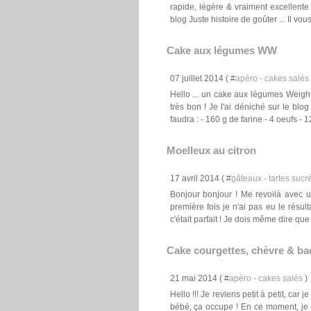
rapide, légère & vraiment excellente
blog Juste histoire de goûter ... Il vous.
Cake aux légumes WW
07 juillet 2014 ( #
apéro - cakes salés
Hello ... un cake aux légumes Weight
très bon ! Je l'ai déniché sur le bl
faudra : - 160 g de farine - 4 oeufs - 1
Moelleux au citron
17 avril 2014 ( #
gâteaux - tartes sucré
Bonjour bonjour ! Me revoilà avec un
première fois je n'ai pas eu le résu
c'était parfait ! Je dois même dire que 
Cake courgettes, chèvre & b
21 mai 2014 ( #
apéro - cakes salés
)
Hello !!! Je reviens petit à petit, ca
bébé, ça occupe ! En ce moment, je s