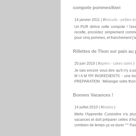
compote pommes/kiwi
14 janvier 2011 ( #
biscuits - petites d
Un PUR délice cette compote ! l'asso
recette, procédez simplement comme 
pour cinq pommes, et franchement j'ai 
Rillettes de Thon sur pain au 
20 juin 2010 ( #
apéro - cakes salés
)
Je vais encore vous dire qu'il n'y a pa
M I A M !!!!!! INGREDIENTS: - une boî
PREPARATION : Mélanger votre thon.
Bonnes Vacances !
14 juillet 2010 ( #
blabla
)
Melle l'Apprentie Cuisinière n'a plu
vacances et doit préparer celles d'A
combien de temps ça va durer ^^ Pass