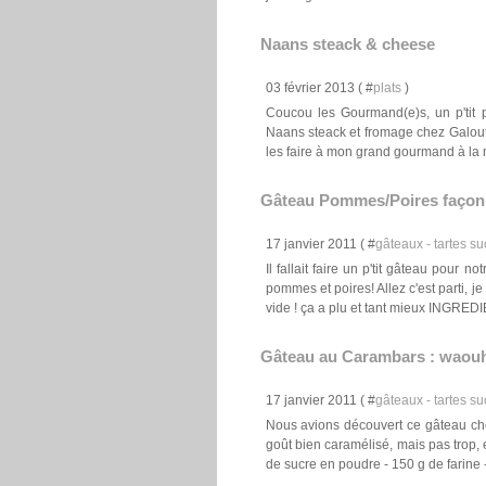
Naans steack & cheese
03 février 2013 ( #
plats
)
Coucou les Gourmand(e)s, un p'tit p
Naans steack et fromage chez Galoute 
les faire à mon grand gourmand à la m
Gâteau Pommes/Poires façon 
17 janvier 2011 ( #
gâteaux - tartes suc
Il fallait faire un p'tit gâteau pour 
pommes et poires! Allez c'est parti, je
vide ! ça a plu et tant mieux INGREDI
Gâteau au Carambars : waou
17 janvier 2011 ( #
gâteaux - tartes suc
Nous avions découvert ce gâteau che
goût bien caramélisé, mais pas trop, 
de sucre en poudre - 150 g de farine -