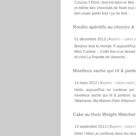
Coucou !! Donc, tout est dans le titre
et même des chocolats de Noël (oui oui
ben ouais après tout ! ça ne doit...
Roulés apéritifs au chorizo & 
01 décembre 2013 ( #
apéro - cakes 
Bonjour tout le monde !!! aujourd'hui
Miss Cuisine ... Cette fois-ci je devais
et c'est La Popotte de Vanoche...
Moelleux vache qui rit & jam
14 mars 2012 ( #
apéro - cakes salés
Hello, aujourd'hui on continue sur 
moelleux vache qui rit & jambon, qu
Stéphanie, Ma Maison Pain d'épices! M
Cake au thon Weight Watcher
13 septembre 2013 ( #
apéro - cakes 
Hello ! Allez, je continue dans les re