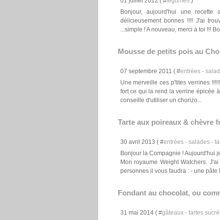
01 juillet 2012 ( #
légumes
)
Bonjour, aujourd'hui une recette a
délicieusement bonnes !!!! J'ai tr
...simple ! A nouveau, merci à toi !!! Bo
Mousse de petits pois au Cho
07 septembre 2011 ( #
entrées - salad
Une merveille ces p'tites verrines !!!!
fort ce qui la rend la verrine épicée 
conseille d'utiliser un chorizo...
Tarte aux poireaux & chèvre fr
30 avril 2013 ( #
entrées - salades - ta
Bonjour la Compagnie ! Aujourd'hui j
Mon royaume Weight Watchers. J'ai jus
personnes il vous faudra : - une pâte b
Fondant au chocolat, ou comm
31 mai 2014 ( #
gâteaux - tartes sucrée