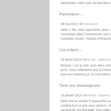
délicieuses ! elles sont, de plus très 
Partenaires ...
08 mai 2014 ( #
Partenariat
)
Hello !! Me voilà aujourd'hui pour
connaissez déjà Commencons par cel
nouvelles choses : Raynal et Roquelau
Les crêpes ...
04 février 2013 ( #
biscuits - petites d
Bonjour ! oui je sais vous allez cer
qu'ici, nous n'attendons pas la Cha
que nous adorons ça ! je crois même q
Tarte aux champignons
25 janvier 2013 ( #
entrées - salades -
Hello tout le monde !!! aujourd'hui 
contient tout ce que nous aimons : c
joli blog de The first taste. Pour cette 