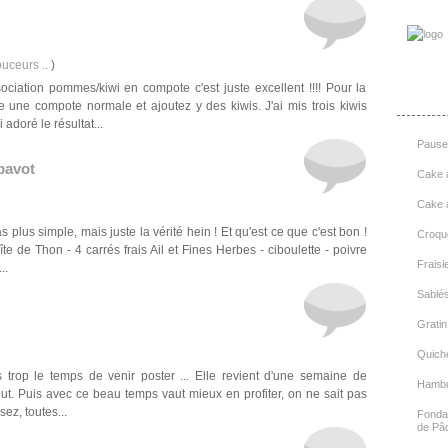
ouceurs ..
)
ciation pommes/kiwi en compote c'est juste excellent !!!! Pour la
une compote normale et ajoutez y des kiwis. J'ai mis trois kiwis
adoré le résultat...
Pause 
pavot
Cake a
Cake 
s plus simple, mais juste la vérité hein ! Et qu'est ce que c'est bon !
Croque
te de Thon - 4 carrés frais Ail et Fines Herbes - ciboulette - poivre
Fraisi
..
Sablés
Grati
Quich
s trop le temps de venir poster ... Elle revient d'une semaine de
Hambu
out. Puis avec ce beau temps vaut mieux en profiter, on ne sait pas
ez, toutes...
Fondan
de Pâ