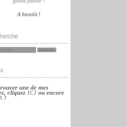
grand plaisir !
A bientôt !
herche
ex
trouver une de mes
es, cliquez
ICI
ou encore
A
!