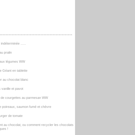
indéterminée ......
u pralin
aux légumes WW
 Géant en tablette
er au chocolat blanc
 vanille et pavot
n de courgettes au parmesan WW
e poireaux, saumon fumé et chèvre
rger de tomate
t au chocolat, ou comment recycler les chocolats
ques !