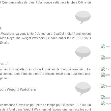
 ! Que demandez de plus ? J'ai trouvé cette recette chez C-line du
..
)
 Watchers, ça vous tente ? Je me suis régalée! il était franchement
og Mon Royaume Weight Watchers. Le cake entier fait 26 PP. Il vous
20 ml...
es ...
)
 très bon moelleux au citron trouvé sur le blog de Piroulie ... La
ltat comme chez Piroulie alors j'ai recommencé et la deuxième fois,
je ne...
acon Weight Watchers
r je commence à avoir un peu plus de temps pour cuisiner ... Eh oui un
uis à fond dans Weight Watchers, et j'avoue que les recettes sont