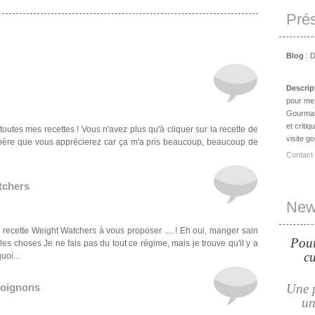
Prés
Blog
: D
Descrip
pour me f
Gourmand
et criti
e toutes mes recettes ! Vous n'avez plus qu'à cliquer sur la recette de
visite g
J'espère que vous apprécierez car ça m'a pris beaucoup, beaucoup de
Contact
tchers
Newl
recette Weight Watchers à vous proposer .... ! Eh oui, manger sain
Pour
les choses Je ne fais pas du tout ce régime, mais je trouve qu'il y a
cu
uoi...
 oignons
Une p
un