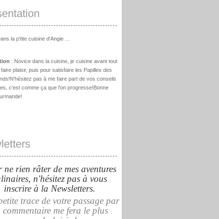
entation
ans la p'tite cuisine d'Angie ...
tion
: Novice dans la cuisine, je cuisine avant tout
aire plaisir, puis pour satisfaire les Papilles des
s!N'hésitez pas à me faire part de vos conseils
ques, c'est comme ça que l'on progresse!Bonne
ourmande!
etters
 ne rien râter de mes aventures
linaires, n'hésitez pas à vous
inscrire à la Newsletters.
etite trace de votre passage par
 commentaire me fera le plus