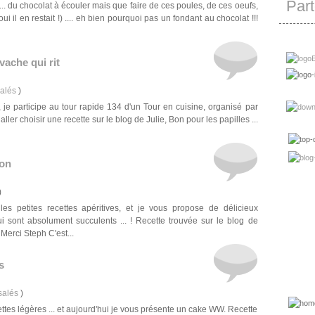
Part
 .... du chocolat à écouler mais que faire de ces poules, de ces oeufs,
 il en restait !) .... eh bien pourquoi pas un fondant au chocolat !!!
vache qui rit
salés
)
, je participe au tour rapide 134 d'un Tour en cuisine, organisé par
 aller choisir une recette sur le blog de Julie, Bon pour les papilles ...
bon
)
les petites recettes apéritives, et je vous propose de délicieux
i sont absolument succulents ... ! Recette trouvée sur le blog de
erci Steph C'est...
s
salés
)
cettes légères ... et aujourd'hui je vous présente un cake WW. Recette