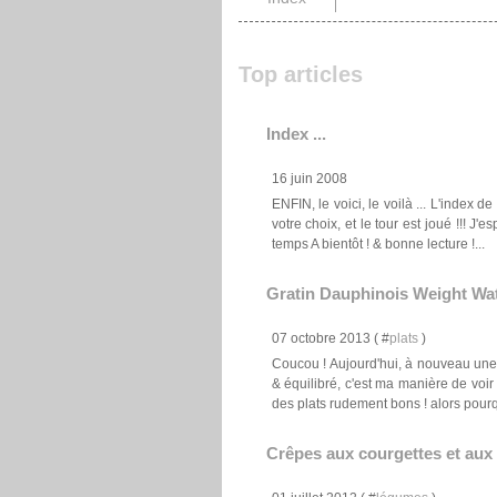
Top articles
Index ...
16 juin 2008
ENFIN, le voici, le voilà ... L'index d
votre choix, et le tour est joué !!! 
temps A bientôt ! & bonne lecture !...
Gratin Dauphinois Weight Wa
07 octobre 2013 ( #
plats
)
Coucou ! Aujourd'hui, à nouveau une 
& équilibré, c'est ma manière de voir 
des plats rudement bons ! alors pourq
Crêpes aux courgettes et aux